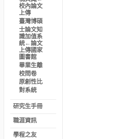
校內論文
上傳
臺灣博碩
士論文知
識加值系
統←論文
上傳國家
圖書館
畢業生離
校問卷
原創性比
對系統
研究生手冊
職涯資訊
學程之友